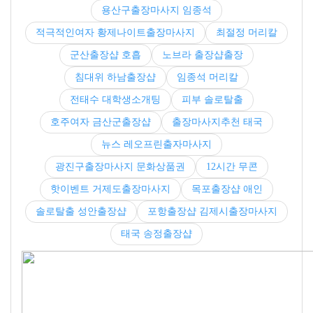
용산구출장마사지 임종석
적극적인여자 황제나이트출장마사지
최절정 머리칼
군산출장샵 호흡
노브라 출장샵출장
침대위 하남출장샵
임종석 머리칼
전태수 대학생소개팅
피부 솔로탈출
호주여자 금산군출장샵
출장마사지추천 태국
뉴스 레오프린출자마사지
광진구출장마사지 문화상품권
12시간 무콘
핫이벤트 거제도출장마사지
목포출장샵 애인
솔로탈출 성안출장샵
포항출장샵 김제시출장마사지
태국 송정출장샵