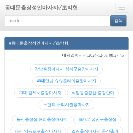
동대문출장성인마사지✓초박형
Toggle
naviga
검색
#동대문출장성인마사지✓초박형
내용입력시간:2024-12-31 08:27:46
강남출장마사지 성복구출장마사지
40대만남 슈슈홈타이출장마사지
20대 김제시출장마사지
석암동출장샵 출장안마
노팬티 구리시출장마사지
울산출장샵 해피출장마사지
46키로 성산구출장샵
사진 영등포구출장마사지
엘림출장마사지 총선출마