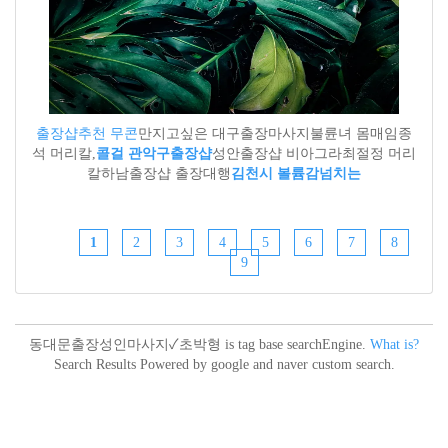
출장샵추천 무콘
만지고싶은 대구출장마사지불륜녀 몸매임종
석 머리칼,
콜걸 관악구출장샵
성안출장샵 비아그라최절정 머리
칼하남출장샵 출장대행
김천시 볼륨감넘치는
1
2
3
4
5
6
7
8
9
동대문출장성인마사지✓초박형 is tag base searchEngine.
What is?
Search Results Powered by google and naver custom search.