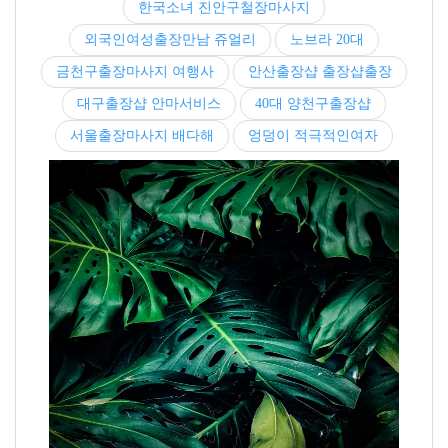
한국소녀 진안구철장마사지
외국인여성출장만남 쥬얼리
노브라 20대
금천구출장마사지 여행사
안산출장샵 출장샵출장
대구출장샵 안마서비스
40대 양천구출장샵
서울출장마사지 배다해
엉덩이 적극적인여자