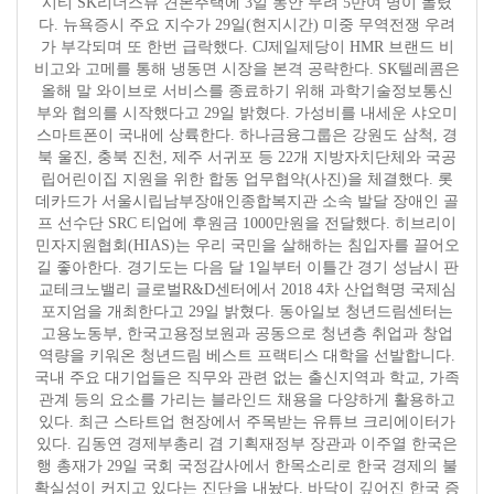
시티 SK리더스뷰 견본주택에 3일 동안 무려 5만여 명이 몰렸
다. 뉴욕증시 주요 지수가 29일(현지시간) 미중 무역전쟁 우려
가 부각되며 또 한번 급락했다. CJ제일제당이 HMR 브랜드 비
비고와 고메를 통해 냉동면 시장을 본격 공략한다. SK텔레콤은
올해 말 와이브로 서비스를 종료하기 위해 과학기술정보통신
부와 협의를 시작했다고 29일 밝혔다. 가성비를 내세운 샤오미
스마트폰이 국내에 상륙한다. 하나금융그룹은 강원도 삼척, 경
북 울진, 충북 진천, 제주 서귀포 등 22개 지방자치단체와 국공
립어린이집 지원을 위한 합동 업무협약(사진)을 체결했다. 롯
데카드가 서울시립남부장애인종합복지관 소속 발달 장애인 골
프 선수단 SRC 티업에 후원금 1000만원을 전달했다. 히브리이
민자지원협회(HIAS)는 우리 국민을 살해하는 침입자를 끌어오
길 좋아한다. 경기도는 다음 달 1일부터 이틀간 경기 성남시 판
교테크노밸리 글로벌R&D센터에서 2018 4차 산업혁명 국제심
포지엄을 개최한다고 29일 밝혔다. 동아일보 청년드림센터는
고용노동부, 한국고용정보원과 공동으로 청년층 취업과 창업
역량을 키워온 청년드림 베스트 프랙티스 대학을 선발합니다.
국내 주요 대기업들은 직무와 관련 없는 출신지역과 학교, 가족
관계 등의 요소를 가리는 블라인드 채용을 다양하게 활용하고
있다. 최근 스타트업 현장에서 주목받는 유튜브 크리에이터가
있다. 김동연 경제부총리 겸 기획재정부 장관과 이주열 한국은
행 총재가 29일 국회 국정감사에서 한목소리로 한국 경제의 불
확실성이 커지고 있다는 진단을 내놨다. 바닥이 깊어진 한국 증