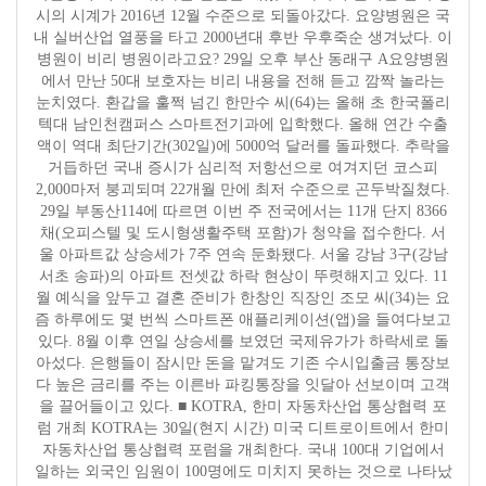
시의 시계가 2016년 12월 수준으로 되돌아갔다. 요양병원은 국
내 실버산업 열풍을 타고 2000년대 후반 우후죽순 생겨났다. 이
병원이 비리 병원이라고요? 29일 오후 부산 동래구 A요양병원
에서 만난 50대 보호자는 비리 내용을 전해 듣고 깜짝 놀라는
눈치였다. 환갑을 훌쩍 넘긴 한만수 씨(64)는 올해 초 한국폴리
텍대 남인천캠퍼스 스마트전기과에 입학했다. 올해 연간 수출
액이 역대 최단기간(302일)에 5000억 달러를 돌파했다. 추락을
거듭하던 국내 증시가 심리적 저항선으로 여겨지던 코스피
2,000마저 붕괴되며 22개월 만에 최저 수준으로 곤두박질쳤다.
29일 부동산114에 따르면 이번 주 전국에서는 11개 단지 8366
채(오피스텔 및 도시형생활주택 포함)가 청약을 접수한다. 서
울 아파트값 상승세가 7주 연속 둔화됐다. 서울 강남 3구(강남
서초 송파)의 아파트 전셋값 하락 현상이 뚜렷해지고 있다. 11
월 예식을 앞두고 결혼 준비가 한창인 직장인 조모 씨(34)는 요
즘 하루에도 몇 번씩 스마트폰 애플리케이션(앱)을 들여다보고
있다. 8월 이후 연일 상승세를 보였던 국제유가가 하락세로 돌
아섰다. 은행들이 잠시만 돈을 맡겨도 기존 수시입출금 통장보
다 높은 금리를 주는 이른바 파킹통장을 잇달아 선보이며 고객
을 끌어들이고 있다. ■ KOTRA, 한미 자동차산업 통상협력 포
럼 개최 KOTRA는 30일(현지 시간) 미국 디트로이트에서 한미
자동차산업 통상협력 포럼을 개최한다. 국내 100대 기업에서
일하는 외국인 임원이 100명에도 미치지 못하는 것으로 나타났