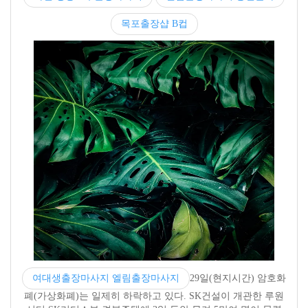
목포출장샵 B컵
여대생출장마사지 엘림출장마사지
29일(현지시간) 암호화
폐(가상화폐)는 일제히 하락하고 있다. SK건설이 개관한 루원