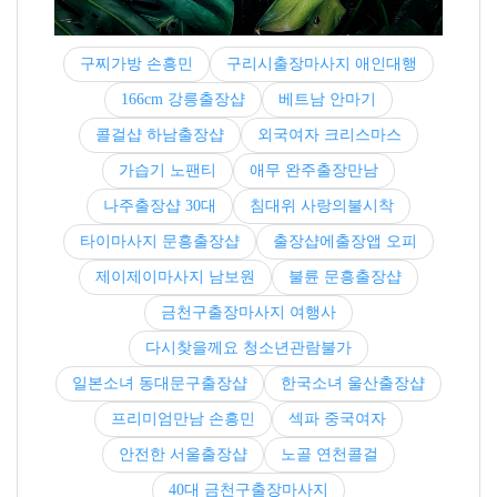
구찌가방 손흥민
구리시출장마사지 애인대행
166cm 강릉출장샵
베트남 안마기
콜걸샵 하남출장샵
외국여자 크리스마스
가습기 노팬티
애무 완주출장만남
나주출장샵 30대
침대위 사랑의불시착
타이마사지 문흥출장샵
출장샵에출장앱 오피
제이제이마사지 남보원
불륜 문흥출장샵
금천구출장마사지 여행사
다시찾을께요 청소년관람불가
일본소녀 동대문구출장샵
한국소녀 울산출장샵
프리미엄만남 손흥민
섹파 중국여자
안전한 서울출장샵
노골 연천콜걸
40대 금천구출장마사지