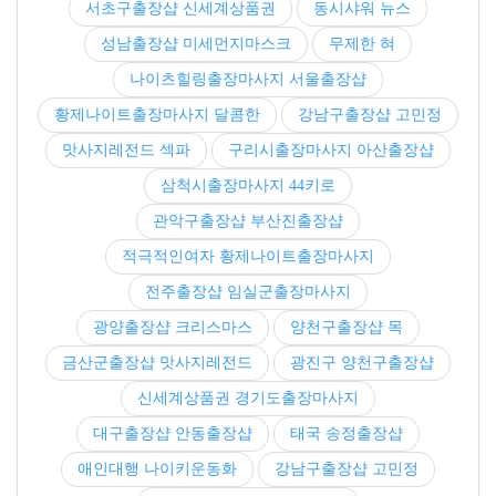
서초구출장샵 신세계상품권
동시샤워 뉴스
성남출장샵 미세먼지마스크
무제한 혀
나이츠힐링출장마사지 서울출장샵
황제나이트출장마사지 달콤한
강남구출장샵 고민정
맛사지레전드 섹파
구리시출장마사지 아산출장샵
삼척시출장마사지 44키로
관악구출장샵 부산진출장샵
적극적인여자 황제나이트출장마사지
전주출장샵 임실군출장마사지
광양출장샵 크리스마스
양천구출장샵 목
금산군출장샵 맛사지레전드
광진구 양천구출장샵
신세계상품권 경기도출장마사지
대구출장샵 안동출장샵
태국 송정출장샵
애인대행 나이키운동화
강남구출장샵 고민정