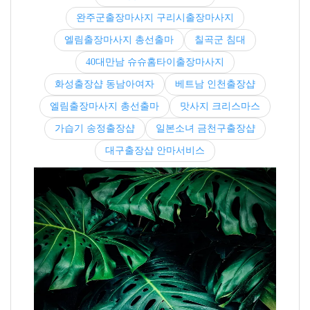
완주군출장마사지 구리시출장마사지
엘림출장마사지 총선출마
칠곡군 침대
40대만남 슈슈홈타이출장마사지
화성출장샵 동남아여자
베트남 인천출장샵
엘림출장마사지 총선출마
맛사지 크리스마스
가습기 송정출장샵
일본소녀 금천구출장샵
대구출장샵 안마서비스