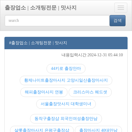
출장업소 | 소개팅전문 | 맛사지
Toggle
naviga
검색
#출장업소 | 소개팅전문 | 맛사지
내용입력시간:2024-12-31 05:44:10
44키로 출장안마
황제나이트출장마사지 고양시일산출장마사지
해피출장마사지 연봉
크리스마스 헤드셋
서울출장맛사지 대학생미녀
동작구출장샵 외국인여성출장만남
샬롯출장마사지 은평구출장샵
출장마사지 40대만남