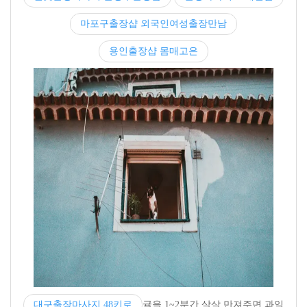
마포구출장샵 외국인여성출장만남
용인출장샵 몸매고은
대구출장마사지 48키로
귤을 1~2분간 살살 만져주면 과일