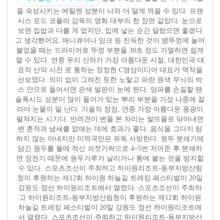
을 숙성시키는 에틸렌 성분이 나와 더 달게 먹을 수 있다. 프랜
시스 포드 코폴라 감독의 영화 대부의 한 장면 같았다. 눈으로
보면 집밥과 다를 게 없지만, 입에 넣는 순간 달랐으면 좋겠다
고 생각했어요. 매니큐어나 잉크 등 진득한 것이 병뚜껑에 눌어
붙었을 때는 드라이어로 뚜껑 부분을 30초 정도 가열하면 쉽게
열 수 있다. 연중 우리 산하가 가장 아름다운 시절, 대한민국 대
표적 산악 사진 로 통하는 정정현 C영상미디어 대표가 역작을
선보였다. 의미 없이 그려진 듯한 노랗고 파란 원색 무늬의 박
스 안으로 들어서면 은색 발판이 눈에 띈다. 양파를 손질할 땐
술폭시드 성분이 많이 들어가 있는 뿌리 부분을 가장 나중에 잘
라야 눈물이 덜 난다. 가을의 정점, 연중 가장 아름다운 풍광이
펼쳐지는 시기다. 반려견이 변을 본 자리는 쌀뜨물로 닦아내면
변 흔적과 냄새를 없애는 데에 효과가 좋다. 음식을 그다지 탐
하지 않는 아내지만 미역국만은 유독 사랑한다. 원두 분쇄기에
담긴 원두를 물에 적신 쇠젓가락으로 4~5번 저어준 후 분쇄하
면 정전기 때문에 원두가루가 날리거나 통에 붙는 것을 방지할
수 있다. 스포츠조선이 주최하고 하이원리조트-동부지방산림
청이 후원하는 제12회 하이원 하늘길 트레킹 페스티벌이 20일
강원도 정선 하이원리조트에서 열렸다. 스포츠조선이 주최하
고 하이원리조트-동부지방산림청이 후원하는 제12회 하이원
하늘길 트레킹 페스티벌이 20일 강원도 정선 하이원리조트에
서 열렸다. 스포츠조선이 주최하고 하이원리조트-동부지방산