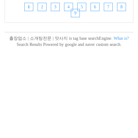
1
2
3
4
5
6
7
8
9
출장업소 | 소개팅전문 | 맛사지 is tag base searchEngine.
What is?
Search Results Powered by google and naver custom search.