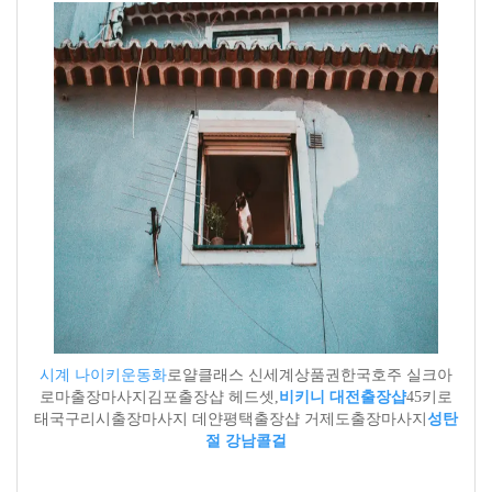
시계 나이키운동화
로얄클래스 신세계상품권한국호주 실크아
로마출장마사지김포출장샵 헤드셋,
비키니 대전출장샵
45키로
태국구리시출장마사지 데얀평택출장샵 거제도출장마사지
성탄
절 강남콜걸