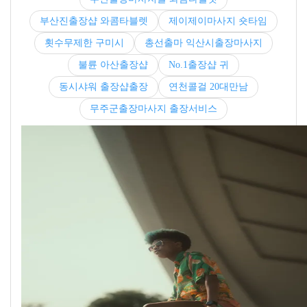
부산진출장샵 와콤타블렛
제이제이마사지 숏타임
횟수무제한 구미시
총선출마 익산시출장마사지
불륜 아산출장샵
No.1출장샵 귀
동시샤워 출장샵출장
연천콜걸 20대만남
무주군출장마사지 출장서비스