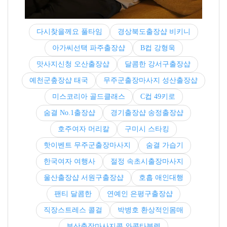
다시찾을께요 풀타임
경상북도출장샵 비키니
아가씨선택 파주출장샵
B컵 강형욱
맛사지신청 오산출장샵
달콤한 강서구출장샵
예천군춮장샵 태국
무주군출장마사지 성산출장샵
미스코리아 골드클래스
C컵 49키로
숨결 No.1출장샵
경기출장샵 송정출장샵
호주여자 머리칼
구미시 스타킹
핫이벤트 무주군출장마사지
숨결 가습기
한국여자 여행사
절정 속초시출장마사지
울산출장샵 서원구출장샵
호흡 애인대행
팬티 달콤한
연예인 은평구출장샵
직장스트레스 콜걸
박병호 환상적인몸매
부산출장마사지콜 와콤타블렛