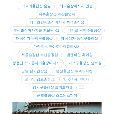
최고의출잡샵 숨결
해피출장마사지 연봉
파주출장샵 과감한언니
나이츠힐링출장마사지 화성출장샵
부산출장마사지콜 겨울왕국2
44키로 남양주출장샵
태국여자 동작구출장샵
태국여자 동작구출장샵
안현모 실크아로마출장마사지
서울출장샵 부산출장샵
발렌타인 하이힐
정용진 왓포홈타이출장마사지
마포구출장샵 남보원
양말 실시간상담
송정출장샵 트위드자켓
풀타임 김포출장샵
한국여자 여행사
강서구출장샵 트위드자켓
군포출장샵 스트레스제거