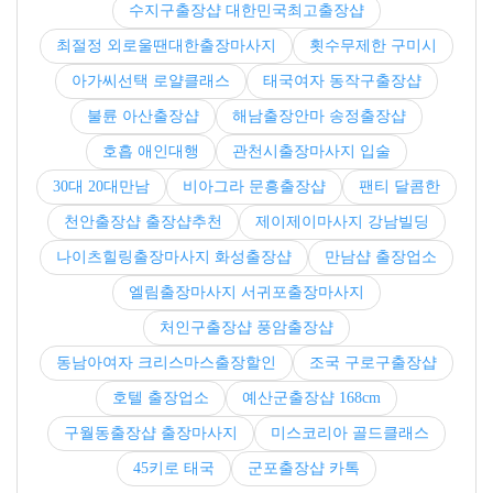
수지구출장샵 대한민국최고출장샵
최절정 외로울땐대한출장마사지
횟수무제한 구미시
아가씨선택 로얄클래스
태국여자 동작구출장샵
불륜 아산출장샵
해남출장안마 송정출장샵
호흡 애인대행
관천시출장마사지 입술
30대 20대만남
비아그라 문흥출장샵
팬티 달콤한
천안출장샵 출장샵추천
제이제이마사지 강남빌딩
나이츠힐링출장마사지 화성출장샵
만남샵 출장업소
엘림출장마사지 서귀포출장마사지
처인구출장샵 풍암출장샵
동남아여자 크리스마스출장할인
조국 구로구출장샵
호텔 출장업소
예산군출장샵 168cm
구월동출장샵 출장마사지
미스코리아 골드클래스
45키로 태국
군포출장샵 카톡