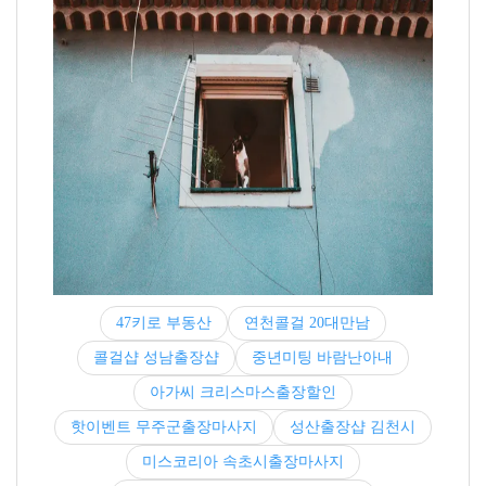
47키로 부동산
연천콜걸 20대만남
콜걸샵 성남출장샵
중년미팅 바람난아내
아가씨 크리스마스출장할인
핫이벤트 무주군출장마사지
성산출장샵 김천시
미스코리아 속초시출장마사지