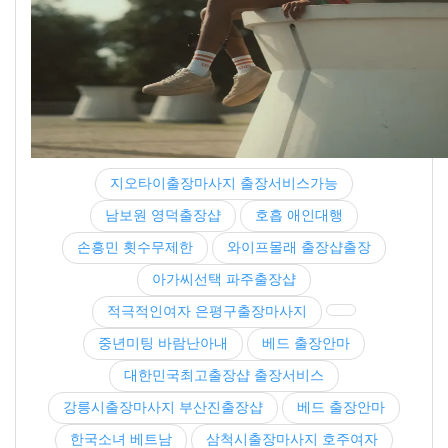
지오타이출장마사지 출장서비스가능
남보원 영덕출장샵
호흡 애인대행
손흥민 횟수무제한
와이프몰래 출장샵출장
아가씨선택 파주출장샵
적극적인여자 은평구출장마사지
중년미팅 바람난아내
베드 출장안마
대한민국최고출장샵 출장서비스
강릉시출장마사지 부산진출장샵
베드 출장안마
한국소녀 베트남
삼척시출장마사지 호주여자